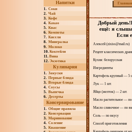
Напитки
Главная
1.
Соки
2.
Чай
3.
Кофе
Добрый день!
4.
Какао
5.
Квас
ещё: я слыша
6.
Компоты
Если е
7.
Кисели
8.
Минералка
Алексей (zixiss@mail.ru)
9.
Молоко
10.
Коктейли
Рецепт классических дран
11.
Вина
Кухня: белорусская
12.
Экзотика
Кулинария
Ингредиенты
1.
Закуски
Картофель крупный — 5 
2.
Первые блюда
3.
Вторые блюда
Лук — 1 шт.
4.
Соусы
5.
Выпечка
Яйцо (желток) — 2 шт.
6.
Десерты
Масло растительное — по
Консервирование
Масло сливочное — по в
1.
Общие правила
2.
Консервация
Соль — по вкусу
3.
Маринование
4.
Соление
Способ приготовления
5.
Квашение
Картофель очищаем от кож