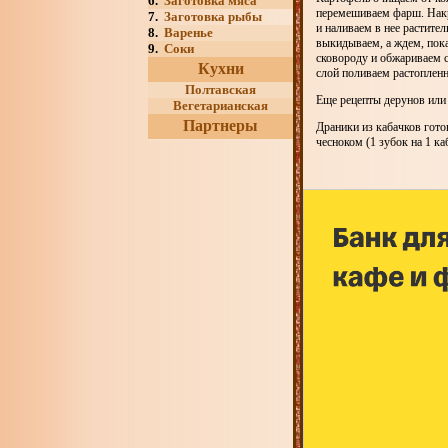
6.
Заготовка мяса
перемешиваем фарш. Накр
7.
Заготовка рыбы
и наливаем в нее растите
8.
Варенье
выкидываем, а ждем, пок
9.
Соки
сковороду и обжариваем 
Кухни
слой поливаем растоплен
Полтавская
Еще рецепты дерунов или 
Вегетарианская
Партнеры
Драники из кабачков гото
чесноком (1 зубок на 1 к