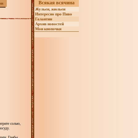
Всякая всячина
ив
Жульен, жюльен
Интересно про Пиво
Галантин
Архив новостей
Мои кнопочки
атрите солью,
посуду.
тите. Грибы