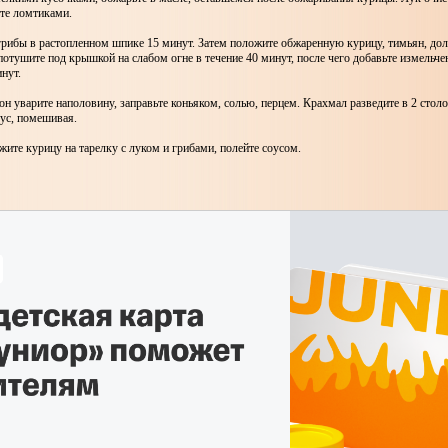
ьте ломтиками.
рибы в растопленном шпике 15 минут. Затем положите обжаренную курицу, тимьян, дол
 потушите под крышкой на слабом огне в течение 40 минут, после чего добавьте измельч
инут.
н уварите наполовину, заправьте коньяком, солью, перцем. Крахмал разведите в 2 сто
оус, помешивая.
ите курицу на тарелку с луком и грибами, полейте соусом.