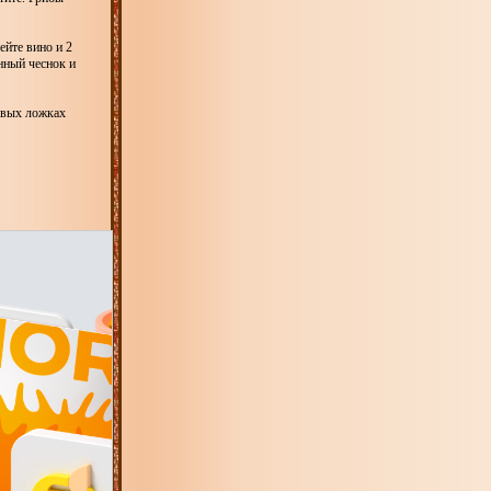
ейте вино и 2
енный чеснок и
ловых ложках