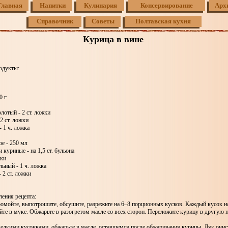
Главная
Напитки
Кулинария
Консервирование
Арх
Справочник
Советы
Полтавская кухня
Курица в вине
одукты:
0 г
лотый - 2 ст. ложки
2 ст. ложки
 1 ч. ложка
ое - 250 мл
 куриные - на 1,5 ст. бульона
жки
ьный - 1 ч. ложка
 2 ст. ложки
ения рецепта:
омойте, выпотрошите, обсушите, разрежьте на 6–8 порционных кусков. Каждый кусок н
йте в муке. Обжарьте в разогретом масле со всех сторон. Переложите курицу в другую 
елкими кусочками, обжарьте в масле, оставшемся после обжаривания курицы. Лук очис