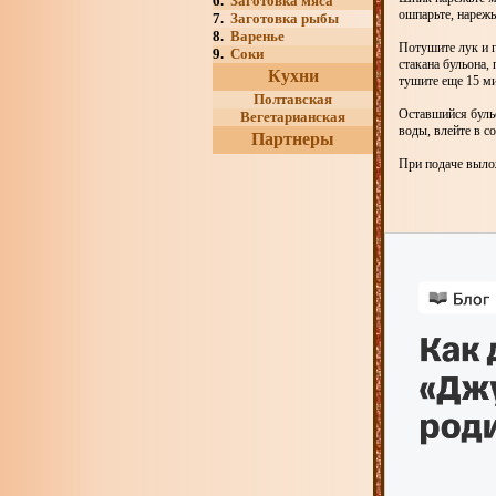
6.
Заготовка мяса
ошпарьте, нареж
7.
Заготовка рыбы
8.
Варенье
Потушите лук и г
9.
Соки
стакана бульона,
Кухни
тушите еще 15 м
Полтавская
Оставшийся бульо
Вегетарианская
воды, влейте в с
Партнеры
При подаче вылож