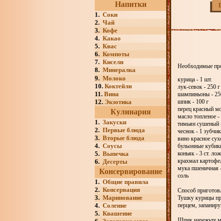
Напитки
1.
Соки
2.
Чай
3.
Кофе
4.
Какао
5.
Квас
6.
Компоты
7.
Кисели
Необходимые пр
8.
Минералка
9.
Молоко
курица - 1 шт.
10.
Коктейли
лук-севок - 250 г
11.
Вина
шампиньоны - 25
12.
Экзотика
шпик - 100 г
перец красный мо
Кулинария
масло топленое - 
1.
Закуски
тимьян сушеный -
2.
Первые блюда
чеснок - 1 зубчик
3.
Вторые блюда
вино красное сух
4.
Соусы
бульонные кубики
5.
Выпечка
коньяк - 3 ст. ло
крахмал картофел
6.
Десерты
мука пшеничная -
Консервирование
соль
1.
Общие правила
2.
Консервация
Способ приготовл
3.
Маринование
Тушку курицы пр
4.
Соление
перцем, запаниру
5.
Квашение
Шпик нарежьте м