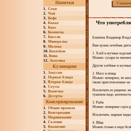
Напитки
Главная
1.
Соки
2.
Чай
3.
Кофе
Что употребля
4.
Какао
5.
Квас
6.
Компоты
7.
Кисели
Блантюк Владимир Владле
8.
Минералка
Вам нужна лечебная диет
9.
Молоко
10.
Коктейли
1. Хлеб и мучные изделия
11.
Вина
Можно: сухари из пшеничн
12.
Экзотика
Другие хлебные и мучные
Кулинария
1.
Закуски
2. Мясо и птица
2.
Первые блюда
Можно: нежирное, не жили
3.
Вторые блюда
также приготовленные на 
4.
Соусы
Исключить из рациона: жир
5.
Выпечка
тушеном виде; копчености
6.
Десерты
Консервирование
3. Рыба
Можно: нежирные сорта р
1.
Общие правила
2.
Консервация
Исключить: жирные виды 
3.
Маринование
4.
Соление
4. Яйца
5.
Квашение
Можно только в виде белк