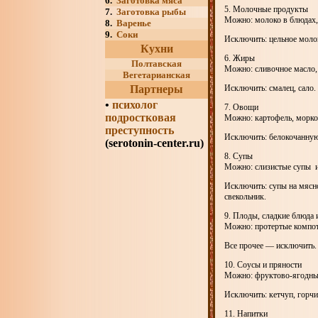
6.
Заготовка мяса
5. Молочные продукты
7.
Заготовка рыбы
Можно: молоко в блюдах, 
8.
Варенье
9.
Соки
Исключить: цельное молок
Кухни
6. Жиры
Полтавская
Можно: сливочное масло,
Вегетарианская
Партнеры
Исключить: смалец, сало.
•
психолог
7. Овощи
подростковая
Можно: картофель, морков
преступность
Исключить: белокочанную 
(serotonin-center.ru)
8. Супы
Можно: слизистые супы из
Исключить: супы на мясн
свекольник.
9. Плоды, сладкие блюда 
Можно: протертые компоты
Все прочее — исключить.
10. Соусы и пряности
Можно: фруктово-ягодные
Исключить: кетчуп, горчиц
11. Напитки