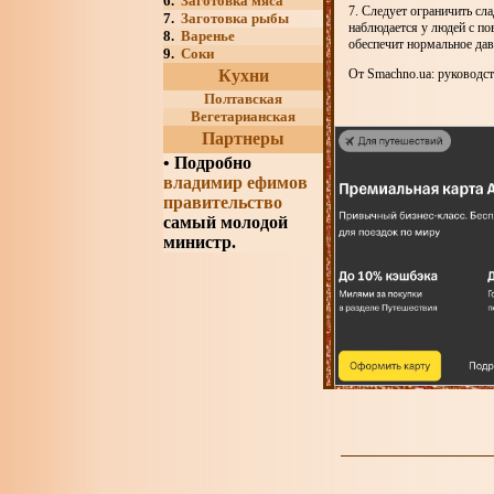
6.
Заготовка мяса
7. Следует ограничить сл
7.
Заготовка рыбы
наблюдается у людей с по
8.
Варенье
обеспечит нормальное д
9.
Соки
Кухни
От Smachno.ua: руководст
Полтавская
Вегетарианская
Партнеры
•
Подробно
владимир ефимов
правительство
самый молодой
министр.