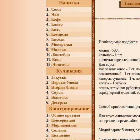
Напитки
Главная
1.
Соки
2.
Чай
3.
Кофе
4.
Какао
5.
Квас
6.
Компоты
7.
Кисели
Необходимые продукты:
8.
Минералка
9.
Молоко
мидии - 500 г
10.
Коктейли
кальмар - 1 шт.
11.
Вина
креветки вареные очищенн
12.
Экзотика
Для соуса:
масло оливковое - 2 ст. л
Кулинария
сок лимонный - 1 ст. ложк
1.
Закуски
каперсы сушеные - 1 ч. л
2.
Первые блюда
чеснок - 1 зубчик
3.
Вторые блюда
зелень петрушки рубленая 
4.
Соусы
перец черный молотый, с
5.
Выпечка
6.
Десерты
Способ приготовления рец
Консервирование
1.
Общие правила
Для соуса оливковое масл
2.
Консервация
поперчите, перемешайте.
3.
Маринование
4.
Соление
Мидий варите 5 минут, за
5.
Квашение
С кальмара, снимите кожи