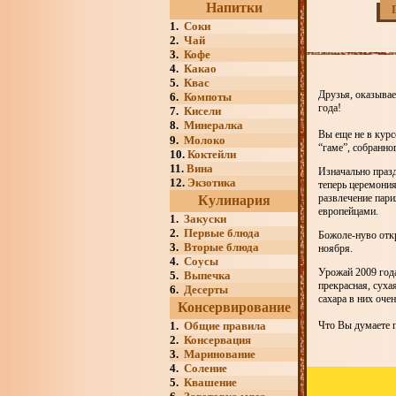
Напитки
1.
Соки
2.
Чай
3.
Кофе
4.
Какао
5.
Квас
Друзья, оказывае
6.
Компоты
года!
7.
Кисели
8.
Минералка
Вы еще не в курс
9.
Молоко
“гаме”, собранно
10.
Коктейли
11.
Вина
Изначально празд
12.
Экзотика
теперь церемони
развлечение пари
Кулинария
европейцами.
1.
Закуски
2.
Первые блюда
Божоле-нуво откр
3.
Вторые блюда
ноября.
4.
Соусы
Урожай 2009 года
5.
Выпечка
прекрасная, суха
6.
Десерты
сахара в них оче
Консервирование
1.
Общие правила
Что Вы думаете 
2.
Консервация
3.
Маринование
4.
Соление
5.
Квашение