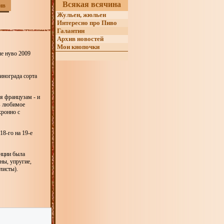
Всякая всячина
ив
Жульен, жюльен
Интересно про Пиво
Галантин
Архив новостей
Мои кнопочки
ле нуво 2009
винограда сорта
я французам - и
 в любимое
хронно с
18-го на 19-е
анции была
ны, упругие,
листы).