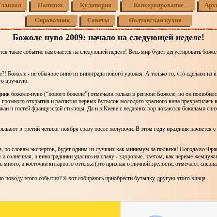
Главная
Напитки
Кулинария
Консервирование
Арх
Справочник
Советы
Полтавская кухня
Божоле нуво 2009: начало на следующей неделе!
тся такое событие намечается на следующей неделе! Весь мир будет дегустировать божо
е?! Божоле - не обычное вино из винограда нового урожая. А только то, что сделано из 
го вручную.
ник божоле-нуво (“нового божоле”) отмечали только в регионе Божоле, но он полюбилс
я громкого открытия и распития первых бутылок молодого красного вина превратилась
жан и гостей французской столицы. Да и в Киеве с недавних пор чокаются бокалами син
ывают в третий четверг ноября сразу после полуночи. В этом году праздник начнется с 
, по словам экспертов, будет одним из лучших как минимум за полвека! Погода во Фр
я и солнечная, и виноградинки удались на славу - здоровые, цветом, как черные жемчужи
нь много, а косточки янтарного оттенка (это признак отличной зрелости, отмечают специа
по поводу этого события? Я вот собираюсь приобрести бутылку-другую этого винца