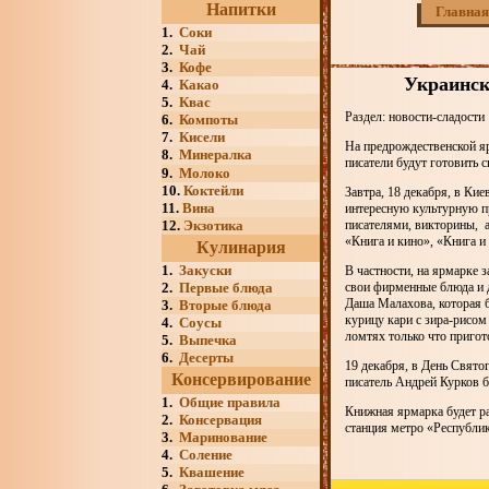
Напитки
Главная
1.
Соки
2.
Чай
3.
Кофе
Украинск
4.
Какао
5.
Квас
Раздел: новости-сладости
6.
Компоты
7.
Кисели
На предрождественской яр
8.
Минералка
писатели будут готовить 
9.
Молоко
10.
Коктейли
Завтра, 18 декабря, в К
11.
Вина
интересную культурную п
12.
Экзотика
писателями, викторины, а
«Книга и кино», «Книга и 
Кулинария
1.
Закуски
В частности, на ярмарке 
2.
Первые блюда
свои фирменные блюда и д
Даша Малахова, которая 
3.
Вторые блюда
курицу кари с зира-рисом
4.
Соусы
ломтях только что приго
5.
Выпечка
6.
Десерты
19 декабря, в День Свято
Консервирование
писатель Андрей Курков б
1.
Общие правила
Книжная ярмарка будет раб
2.
Консервация
станция метро «Республик
3.
Маринование
4.
Соление
5.
Квашение