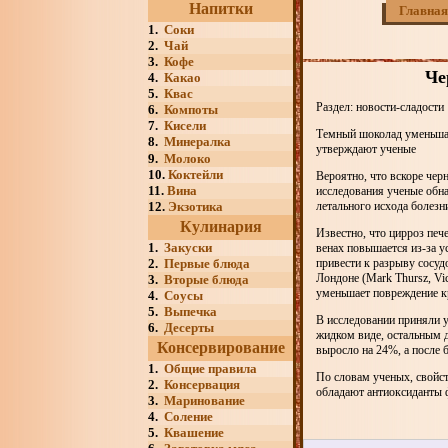
Напитки
Главная
1.
Соки
2.
Чай
3.
Кофе
Че
4.
Какао
5.
Квас
Раздел: новости-сладости
6.
Компоты
7.
Кисели
Темный шоколад уменьшае
8.
Минералка
утверждают ученые
9.
Молоко
10.
Коктейли
Вероятно, что вскоре чер
11.
Вина
исследования ученые обна
12.
Экзотика
летального исхода болезн
Кулинария
Известно, что цирроз печ
1.
Закуски
венах повышается из-за у
2.
Первые блюда
привести к разрыву сосуд
Лондоне (Mark Thursz, Vic
3.
Вторые блюда
уменьшает повреждение кр
4.
Соусы
5.
Выпечка
В исследовании приняли у
6.
Десерты
жидком виде, остальным д
Консервирование
выросло на 24%, а после 
1.
Общие правила
По словам ученых, свойс
2.
Консервация
обладают антиоксиданты 
3.
Маринование
4.
Соление
5.
Квашение