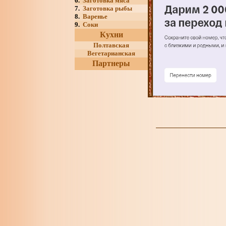
6.
Заготовка мяса
7.
Заготовка рыбы
8.
Варенье
9.
Соки
Кухни
Полтавская
Вегетарианская
Партнеры