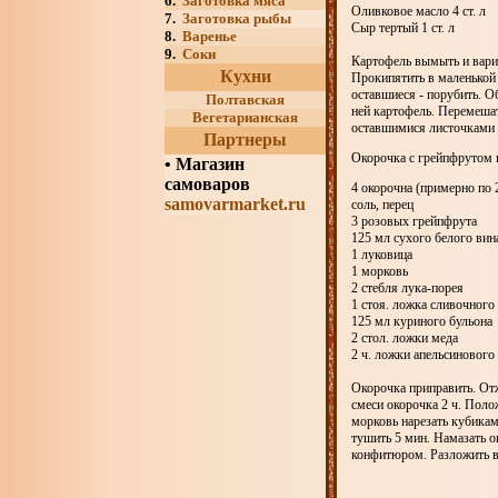
6.
Заготовка мяса
Оливковое масло 4 ст. л
7.
Заготовка рыбы
Сыр тертый 1 ст. л
8.
Варенье
9.
Соки
Картофель вымыть и варит
Кухни
Прокипятить в маленькой 
оставшиеся - порубить. О
Полтавская
ней картофель. Перемеша
Вегетарианская
оставшимися листочками 
Партнеры
Окорочка с грейпфрутом 
•
Магазин
самоваров
4 окорочна (примерно по 
samovarmarket.ru
соль, перец
3 розовых грейпфрута
125 мл сухого белого вин
1 луковица
1 морковь
2 стебля лука-порея
1 стоя. ложка сливочного
125 мл куриного бульона
2 стол. ложки меда
2 ч. ложки апельсинового
Окорочка приправить. Отж
смеси окорочка 2 ч. Поло
морковь нарезать кубикам
тушить 5 мин. Намазать о
конфитюром. Разложить в