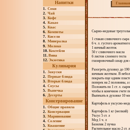
Напитки
Главная
1.
Соки
2.
Чай
3.
Кофе
4.
Какао
5.
Квас
Сырно-медовые треуголь
6.
Компоты
7.
Кисели
1 стакан сливочного сыра
8.
Минералка
6 ч. л. густого ароматног
9.
Молоко
1 яичный желток
10.
Коктейли
50 г сливочного масла
11.
Вина
6 листов слоеного теста
12.
Экзотика
глазировочный сахар для
Кулинария
Разогреть духовку до 190
1.
Закуски
яичным желтком. В небол
2.
Первые блюда
покрыть еще одним пласто
3.
Вторые блюда
поперек на 2 половины, а
4.
Соусы
Положить по 1 ст. л. сыр
5.
Выпечка
чтобы в конечном счете п
6.
Десерты
Выпекать в духовке 10 ми
Консервирование
Картофель в уксусно-мед
1.
Общие правила
Картофель 1 кг (мелкий)
2.
Консервация
Уксус 5 ст. л
3.
Маринование
Мед 1 ч. л
4.
Соление
Базилик 2 пучка
5.
Квашение
Растительное масло 2 ст. л