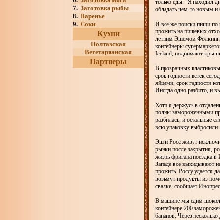
6.
Заготовка мяса
только еды. "Я находил 
7.
Заготовка рыбы
обладать чем-то новым и
8.
Варенье
9.
Соки
И все же поиски пищи по 
прожить на пищевых отход
Кухни
летним Эшемом Фолкингэм
Полтавская
контейнеры супермаркетов 
Вегетарианская
Iceland, поднимают крыш
Партнеры
В прозрачных пластиковых
срок годности истек сего
яйцами, срок годности кот
Иногда одно разбито, и в
Хотя я держусь в отдален
полны замороженными про
разбилась, и остальные сл
всю упаковку выбросили.
Эш и Росс живут исключит
рынки после закрытия, р
жизнь фригана поездка в 
Западе все выкидывают на
прожить. Россу удается д
возьмут продукты из помо
свалке, сообщает Инопрес
В машине мы едим шокола
контейнере 200 заморожен
бананов. Через несколько