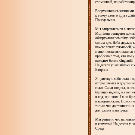
сломанный, но работающи
Вооружившись знаниями, я
к этому своего друга Дэйв
Понедельник
Мы отправляемся в экспед
Morrisons запирают конте
обнаружили помойку небол
самом дне. Дэйв держит к
пакете лежат лук-порей, 
меню и останавливаемся н
проблема в том, что мы у 
находим батон Kingsmill.
На десерт у нас яблоки с
Вторник
Я чувствую себя отлично,
отправляемся в другой не
салат. Салат подвял, но е
будущей неделе, и я не 
в год, при этом 4 млн бр
и кондитерским. Поиски о
только что доставшего из
для ужина и завтрака.
Мы решили, что использо
и капустой. На десерт у н
Среда