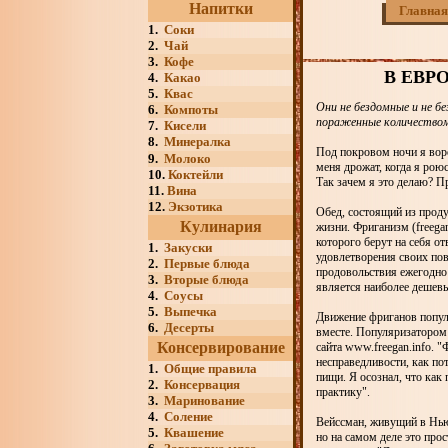
Напитки
Главная
1.
Соки
2.
Чай
3.
Кофе
В ЕВР
4.
Какао
5.
Квас
Они не бездомные и не б
6.
Компоты
пораженные количеством 
7.
Кисели
8.
Минералка
Под покровом ночи я вор
9.
Молоко
меня дрожат, когда я роюс
10.
Коктейли
Так зачем я это делаю? П
11.
Вина
12.
Экзотика
Обед, состоящий из проду
Кулинария
жизни. Фриганизм (freegan
которого берут на себя о
1.
Закуски
удовлетворения своих пов
2.
Первые блюда
продовольствия ежегодно 
3.
Вторые блюда
является наиболее дешев
4.
Соусы
5.
Выпечка
Движение фриганов попул
6.
Десерты
вместе. Популяризатором 
Консервирование
сайта www.freegan.info. "
несправедливости, как по
1.
Общие правила
пищи. Я осознал, что как
2.
Консервация
практику".
3.
Маринование
4.
Соление
Вейссман, живущий в Нью-
5.
Квашение
но на самом деле это про