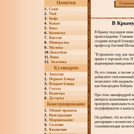
Напитки
Главная
1.
Соки
2.
Чай
3.
Кофе
В Крыму 
4.
Какао
5.
Квас
В Крыму под видом вина 
6.
Компоты
происхождения. Главным 
7.
Кисели
создание которой блокиру
8.
Минералка
профессор Евгений Шольц
9.
Молоко
10.
Коктейли
"В прошлом году для засе
11.
Вина
прямо в торговой сети. И
12.
Экзотика
акционерные винодельческ
Кулинария
По его словам, в погоне 
1.
Закуски
добавляют свекловичный 
2.
Первые блюда
позволяют себе выдавать 
3.
Вторые блюда
как благородное Каберне.
4.
Соусы
5.
Выпечка
При этом завкафердрой ви
6.
Десерты
интересы мошенников и не
Консервирование
проверять правильность в
полуфабрикатов и выпуск
1.
Общие правила
2.
Консервация
Он добавил, что во всём
3.
Маринование
декларации о количестве 
4.
Соление
госвининспекция являетс
5.
Квашение