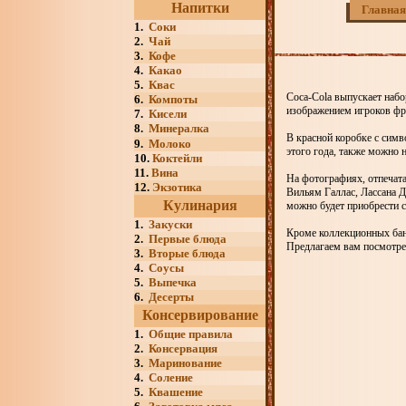
Напитки
Главная
1.
Соки
2.
Чай
3.
Кофе
4.
Какао
5.
Квас
Coca-Cola выпускает наб
6.
Компоты
изображением игроков фр
7.
Кисели
8.
Минералка
В красной коробке с симв
9.
Молоко
этого года, также можно 
10.
Коктейли
11.
Вина
На фотографиях, отпечат
12.
Экзотика
Вильям Галлас, Лассана Д
Кулинария
можно будет приобрести с 
1.
Закуски
Кроме коллекционных бан
2.
Первые блюда
Предлагаем вам посмотрет
3.
Вторые блюда
4.
Соусы
5.
Выпечка
6.
Десерты
Консервирование
1.
Общие правила
2.
Консервация
3.
Маринование
4.
Соление
5.
Квашение