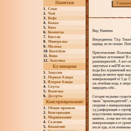
Напитки
Главная
1.
Соки
2.
Чай
3.
Кофе
4.
Какао
5.
Квас
Вид: Напитки
6.
Компоты
7.
Кисели
Ингредиенты: 75гр. Текил
8.
Минералка
корица, но не сильно. Пит
9.
Молоко
10.
Коктейли
Приготовление: Полезные 
11.
Вина
целебных источников! В с
12.
Экзотика
разновидностей...А вот с
Кулинария
запутаться в ней?И на чт
воды.Без ограничений мож
1.
Закуски
жажду,не имеют ярко выр
2.
Первые блюда
минерализацией от 5 до 1
3.
Вторые блюда
уж лечебная вода, в литр
4.
Соусы
навредить себе...
5.
Выпечка
6.
Десерты
Сегодня на рынке существ
таких "производителей",
Консервирование
сведения о минерализации
1.
Общие правила
т.д.),информация о серте
2.
Консервация
искусственно минерализов
3.
Маринование
напиток...и еще кое-что 
4.
Соление
минерализации и от уровн
5.
Квашение
после еды, если понижена-