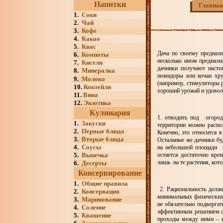
Напитки
Главная
1.
Соки
2.
Чай
3.
Кофе
4.
Какао
5.
Квас
Дача по своему предназ
6.
Компоты
несколько ином предназна
7.
Кисели
дачники получают насто
8.
Минералка
помидоры или кочан хру
9.
Молоко
(например, стимуляторы р
10.
Коктейли
хороший урожай и удоволь
11.
Вина
12.
Экзотика
Кулинария
1. отводить под огород
1.
Закуски
территории можно распо
2.
Первые блюда
Конечно, это относится 
3.
Вторые блюда
Остальные же дачники бу
4.
Соусы
на небольшой площади м
5.
Выпечка
остается достаточно вре
лишь на те растения, кот
6.
Десерты
Консервирование
1.
Общие правила
2. Рациональность долж
2.
Консервация
минимальных физических 
3.
Маринование
не обязательно подвергать
4.
Соление
эффективным решением ст
5.
Квашение
проходы между ними – в