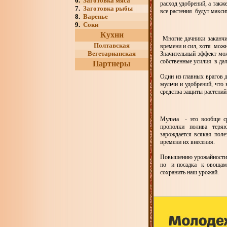
6.
Заготовка мяса
расход удобрений, а так
7.
Заготовка рыбы
все растения будут макси
8.
Варенье
9.
Соки
Кухни
Многие дачники заканчив
Полтавская
времени и сил, хотя можн
Вегетарианская
Значительный эффект мо
собственные усилия в дал
Партнеры
Один из главных врагов 
мульчи и удобрений, что 
средства защиты растений
Мульча - это вообще с
прополки полива теряют
зарождается всякая пол
времени их внесения.
Повышению урожайности и
но и посадка к овощам п
сохранить наш урожай.