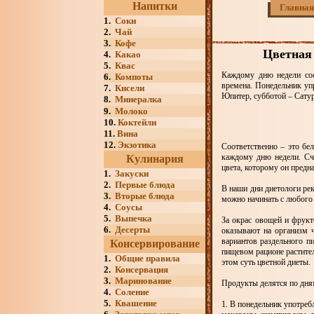
Напитки
Главная
1.
Соки
2.
Чай
3.
Кофе
Цветная 
4.
Какао
5.
Квас
Каждому дню недели соот
6.
Компоты
времена. Понедельник уп
7.
Кисели
Юпитер, субботой – Сатур
8.
Минералка
9.
Молоко
10.
Коктейли
11.
Вина
12.
Экзотика
Соответственно – это бе
каждому дню недели. Счи
Кулинария
цвета, которому он предн
1.
Закуски
2.
Первые блюда
В наши дни диетологи ре
3.
Вторые блюда
можно начинать с любого
4.
Соусы
5.
Выпечка
За окрас овощей и фрукт
6.
Десерты
оказывают на организм ч
вариантов раздельного п
Консервирование
пищевом рационе растител
1.
Общие правила
этом суть цветной диеты.
2.
Консервация
3.
Маринование
Продукты делятся по дням
4.
Соление
5.
Квашение
1. В понедельник употреб