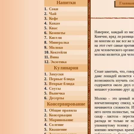
Напитки
Главная
1.
Соки
2.
Чай
3.
Кофе
4.
Какао
5.
Квас
Наверное, каждый из нас
6.
Компоты
Конечно, вряд ли разница
7.
Кисели
но многим из нас все же х
8.
Минералка
на этот счет самые проти
9.
Молоко
для человеческого органи
10.
Коктейли
молоко является для чело
11.
Вина
12.
Экзотика
Кулинария
Стоит заметить, что, гов
1.
Закуски
даже лошадей является 
2.
Первые блюда
возможность изучить сос
3.
Вторые блюда
содержится около двух с
4.
Соусы
мешают усвоению друг др
5.
Выпечка
6.
Десерты
Молоко – это ценный ис
впечатляющему списку, м
Консервирование
начинаются сложности. И
1.
Общие правила
него почти полностью, т
2.
Консервация
сахар – лактоза – перест
3.
Маринование
распада не только не п
4.
Соление
упомянутому теленку - 
5.
Квашение
мнению некоторых врачей