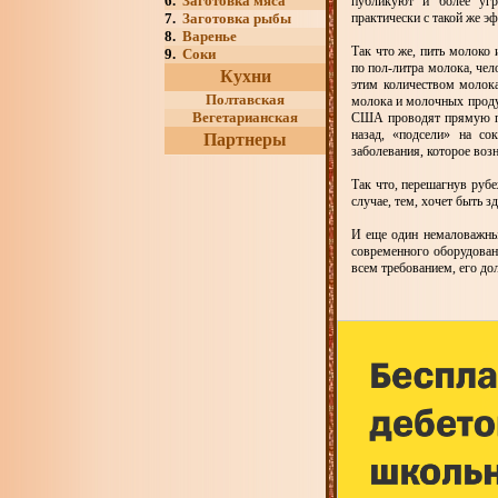
6.
Заготовка мяса
публикуют и более уг
7.
Заготовка рыбы
практически с такой же эф
8.
Варенье
Так что же, пить молоко 
9.
Соки
по пол-литра молока, чел
Кухни
этим количеством молока
Полтавская
молока и молочных продук
Вегетарианская
США проводят прямую пар
назад, «подсели» на со
Партнеры
заболевания, которое воз
Так что, перешагнув рубе
случае, тем, хочет быть з
И еще один немаловажны
современного оборудован
всем требованием, его до