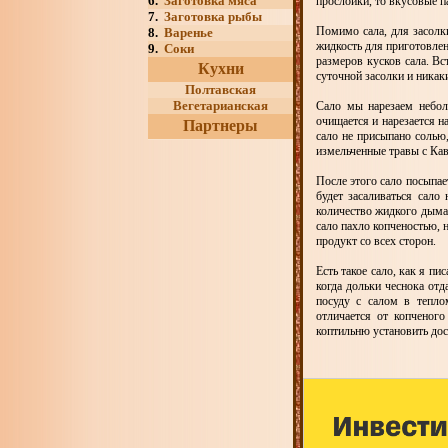
6.
Заготовка мяса
прослойки, то вкусовые п
7.
Заготовка рыбы
Помимо сала, для засолки
8.
Варенье
жидкость для приготовлен
9.
Соки
размеров кусков сала. Вс
Кухни
суточной засолки и никак
Полтавская
Вегетарианская
Сало мы нарезаем небол
очищается и нарезается н
Партнеры
сало не присыпано солью
измельченные травы с Кав
После этого сало посыпае
будет засаливаться сал
количество жидкого дыма (
сало пахло копченостью, н
продукт со всех сторон.
Есть такое сало, как я пи
когда дольки чеснока отд
посуду с салом в тепло
отличается от копченого
коптильню установить до