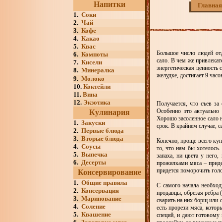
Напитки
Главная
1.
Соки
2.
Чай
3.
Кофе
4.
Какао
5.
Квас
Большое число людей от
6.
Компоты
сало. В чем же привлекат
7.
Кисели
энергетическая ценность 
8.
Минералка
желудке, достигает 9 часо
9.
Молоко
10.
Коктейли
11.
Вина
12.
Экзотика
Получается, что съев за
Особенно это актуально 
Кулинария
Хорошо засоленное сало н
1.
Закуски
срок. В крайнем случае, с
2.
Первые блюда
3.
Вторые блюда
Конечно, проще всего купи
4.
Соусы
то, что нам бы хотелось
5.
Выпечка
запаха, ни цвета у него
6.
Десерты
прожилками мяса – приде
придется поморочить голов
Консервирование
1.
Общие правила
С самого начала необход
2.
Консервация
продавцы, обрезая ребра 
3.
Маринование
сварить на них борщ или с
4.
Соление
есть прорези мяса, кото
5.
Квашение
специй, и дают готовому 