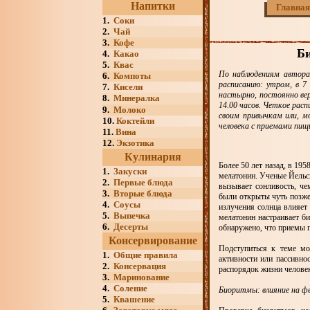
Напитки
Главная
1.
Соки
2.
Чай
3.
Кофе
Би
4.
Какао
5.
Квас
По наблюдениям автора,
6.
Компоты
расписанию: утром, в 7 
7.
Кисели
настырно, постоянно вер
8.
Минералка
14.00 часов. Четкое рас
9.
Молоко
своим привычкам или, м
10.
Коктейли
человека с приемами пищ
11.
Вина
12.
Экзотика
Кулинария
Более 50 лет назад, в 19
1.
Закуски
мелатонин. Ученые Йельск
2.
Первые блюда
вызывает сонливость, че
3.
Вторые блюда
были открыты чуть позже 
4.
Соусы
излучения солнца влияет 
5.
Выпечка
мелатонин настраивает би
6.
Десерты
обнаружено, что приемы п
Консервирование
Подступиться к теме мо
1.
Общие правила
активности или пассивно
2.
Консервация
распорядок жизни человек
3.
Маринование
4.
Соление
Биоритмы: влияние на ф
5.
Квашение