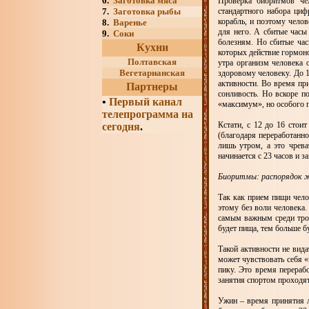
6.
Заготовка мяса
Проверка биоритмов чел
7.
Заготовка рыбы
стандартного набора циф
корабль, и поэтому чело
8.
Варенье
для него. А сбитые часы
9.
Соки
болезням. Но сбитые час
Кухни
которых действие гормон
Полтавская
утра организм человека 
Вегетарианская
здоровому человеку. До 11
активности. Во время при
Партнеры
сонливость. Но вскоре п
•
Первый канал
«максимум», но особого п
телепрограмма на
Кстати, с 12 до 16 стои
сегодня
.
(благодаря переработанно
лишь утром, а это чрева
начинается с 23 часов и за
Биоритмы: распорядок 
Так как прием пищи чело
этому без воли человека.
самым важным среди трои
будет пища, тем больше б
Такой активности не вида
может чувствовать себя «
пику. Это время перераб
занятия спортом проходя
Ужин – время принятия л