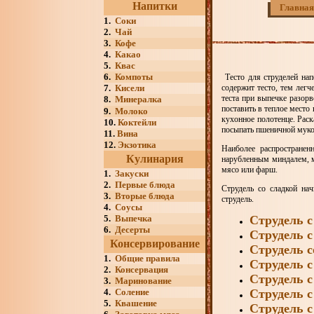
Напитки
Главная
1.
Соки
2.
Чай
3.
Кофе
4.
Какао
5.
Квас
6.
Компоты
Тесто для струделей нап
содержит тесто, тем легч
7.
Кисели
теста при выпечке разорв
8.
Минералка
поставить в теплое место
9.
Молоко
кухонное полотенце. Раск
10.
Коктейли
посыпать пшеничной мук
11.
Вина
12.
Экзотика
Наиболее распространен
Кулинария
нарубленным миндалем, м
мясо или фарш.
1.
Закуски
2.
Первые блюда
Струдель со сладкой на
3.
Вторые блюда
струдель.
4.
Соусы
Струдель с
5.
Выпечка
6.
Десерты
Струдель с
Консервирование
Струдель с
1.
Общие правила
Струдель с
2.
Консервация
Струдель 
3.
Маринование
Струдель с
4.
Соление
5.
Квашение
Струдель с