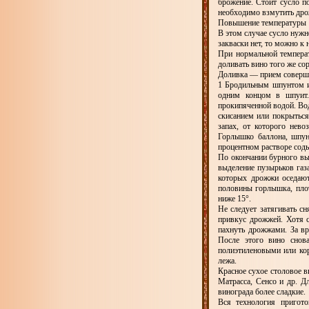
брожение. Стоит сусло п
необходимо взмутить дро
Повышение температуры п
В этом случае сусло нужн
закваски нет, то можно к
При нормальной темпера
доливать вино того же сор
Доливка — прием соверше
1 Бродильным шпунтом ил
одним концом в шпуит.
прокипяченной водой. Во
скисанием или покрыться
запах, от которого нево
Горлышко баллона, шпун
процентном растворе сод
По окончании бурного выд
выделение пузырьков газа
которых дрожжи оседают
половины горлышка, плот
ниже 15°.
Не следует затягивать сн
привкус дрожжей. Хотя с
пахнуть дрожжами. За вр
После этого вино снов
полиэтиленовыми или ко
лежа.
Красное сухое столовое в
Матрасса, Сенсо и др. Д
винограда более сладкие.
Вся технология пригото