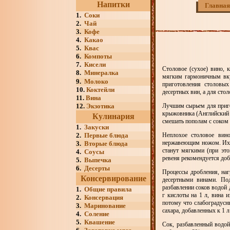
Напитки
Главная
1.
Соки
2.
Чай
3.
Кофе
4.
Какао
5.
Квас
6.
Компоты
7.
Кисели
Столовое (сухое) вино, 
8.
Минералка
мягким гармоничным вку
9.
Молоко
приготовления столовых
10.
Коктейли
десертных вин, а для стол
11.
Вина
12.
Экзотика
Лучшим сырьем для приго
крыжовника (Английский 
Кулинария
смешать пополам с соком
1.
Закуски
2.
Первые блюда
Неплохое столовое вино
нержавеющим ножом. Их п
3.
Вторые блюда
станут мягкими (при это
4.
Соусы
ревеня рекомендуется доб
5.
Выпечка
6.
Десерты
Процессы дробления, наг
Консервирование
десертными винами. По
разбавлении соков водой 
1.
Общие правила
г кислоты на 1 л, вина 
2.
Консервация
потому что слабоградусн
3.
Маринование
сахара, добавленных к 1 
4.
Соление
5.
Квашение
Сок, разбавленный водой