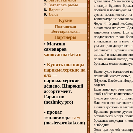
6.
Заготовка мяса
добавляют 2% закваски др
7.
Заготовка рыбы
в стадии бурного броже
8.
Варенье
пробкой и изолируют от 
9.
Соки
сусла, поставленного н
температура не повышалас
Кухни
Через 4—5 дней необходи
Полтавская
вином того же сорта. До
Вегетарианская
наполнена вином. При д
Партнеры
продолжается тихое брож
углекислый газ и вино п
•
Магазин
указано для десертного в
самоваров
разливают в бутылки или
samovarmarket.ru
смолкой и наклеивают эти
полно налитой посуде, та
бутылках может закиснуть
•
Купить ножницы
парикмахерские на
Белое сухое (столовое) в
олх
—
приятной кислотностью,
парикмахерские
(Мускат, Изабелла, Ноа) 
годятся.
дёшево. Широкий
Если вино приготовляют 
ассортимент.
чтобы общее количество 
Гарантии
Сусло для белого столов
(nozhnicy.pro)
Для этого его наливают 
винных дрожжей и закрыв
• прокат
Брожение рекомендуется
оптимальной могут произ
тепловизора
там
брожение подходит к конц
(master-prokat.com)
выбродил.
Хотя при низкой темпер