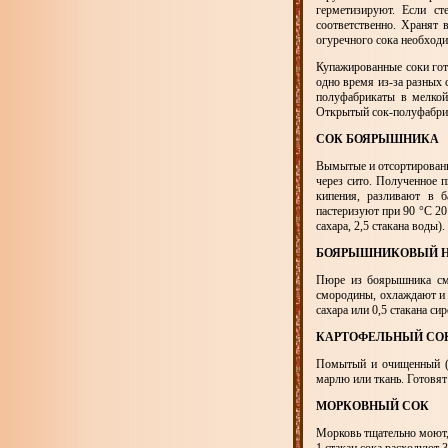
герметизируют. Если ст
соответственно. Хранят 
огуречного сока необходи
Купажированные соки гот
одно время из-за разных 
полуфабрикаты в мелкой
Открытый сок-полуфабрик
СОК БОЯРЫШНИКА
Вымытые и отсортированн
через сито. Полученное 
кипения, разливают в б
пастеризуют при 90 °С 20
сахара, 2,5 стакана воды).
БОЯРЫШНИКОВЫЙ Н
Пюре из боярышника см
смородины, охлаждают и 
сахара или 0,5 стакана си
КАРТОФЕЛЬНЫЙ СО
Помытый и очищенный (с
марлю или ткань. Готовят
МОРКОВНЫЙ СОК
Морковь тщательно моют, 