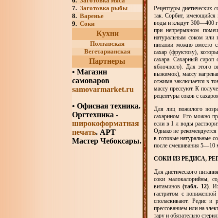
6.
Заготовка мяса
7.
Заготовка рыбы
Рецептуры диетических с
8.
Варенье
так. Сорбит, имеющийся 
воды и кладут 300—400 г 
9.
Соки
при непрерывном помеш
Кухни
натуральным соком или 
Полтавская
питании можно вместо с
Вегетарианская
сахар (фруктозу), котор
сахара. Сахарный сироп 
Партнеры
яблочного). Для этого 
•
Магазин
выжимок), массу нагрева
самоваров
отжима заключается в то
samovarmarket.ru
массу прессуют. К получ
рецептуры соков с сахар
• Офисная техника.
Для лиц пожилого возра
Оргтехника -
сахарином. Его можно при
широкоформатная
если в 1 л воды раствори
Однако не рекомендуется 
печать
. АРТ
в готовые натуральные с
Мастер Чебоксары.
после смешивания 5—10 ми
СОКИ ИЗ РЕДИСА, Р
Для диетического питания
соки малокалорийны, со
витаминов
(табл. 12)
. И
гастритом с пониженной 
споласкивают. Редис и 
прессованием или на эле
тару и обязательно стери