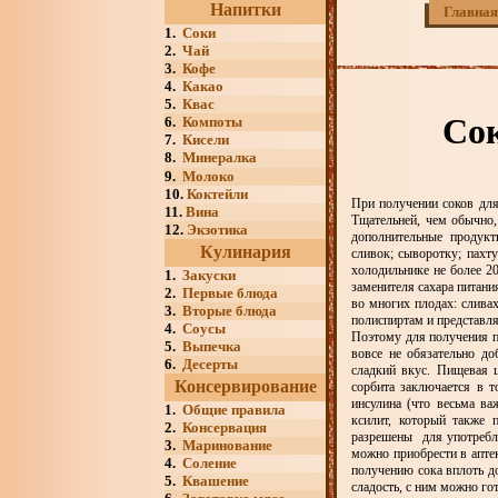
Напитки
Главная
1.
Соки
2.
Чай
3.
Кофе
4.
Какао
5.
Квас
Сок
6.
Компоты
7.
Кисели
8.
Минералка
9.
Молоко
10.
Коктейли
При получении соков для
11.
Вина
Тщательней, чем обычно,
12.
Экзотика
дополнительные продукт
Кулинария
сливок; сыворотку; пахт
холодильнике не более 2
1.
Закуски
заменителя сахара питани
2.
Первые блюда
во многих плодах: сливах
3.
Вторые блюда
полиспиртам и представля
4.
Соусы
Поэтому для получения пр
5.
Выпечка
вовсе не обязательно до
6.
Десерты
сладкий вкус. Пищевая ц
Консервирование
сорбита заключается в т
инсулина (что весьма в
1.
Общие правила
ксилит, который также 
2.
Консервация
разрешены для употребле
3.
Маринование
можно приобрести в аптек
4.
Соление
получению сока вплоть д
5.
Квашение
сладость, с ним можно го