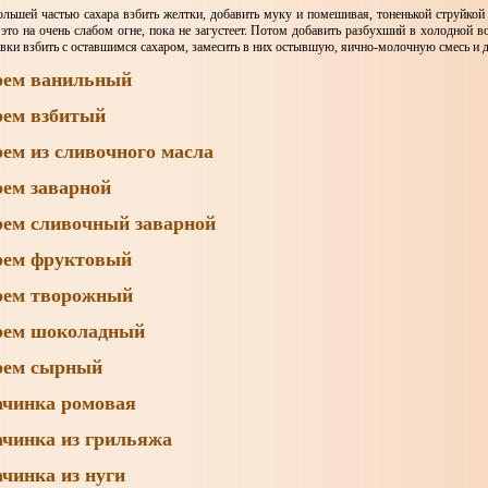
ольшей частью сахара взбить желтки, добавить муку и помешивая, тоненькой струйкой 
 это на очень слабом огне, пока не загустеет. Потом добавить разбухший в холодной в
вки взбить с оставшимся сахаром, замесить в них остывшую, яично-молочную смесь и да
ем ванильный
ем взбитый
ем из сливочного масла
ем заварной
ем сливочный заварной
ем фруктовый
ем творожный
ем шоколадный
рем сырный
чинка ромовая
чинка из грильяжа
чинка из нуги