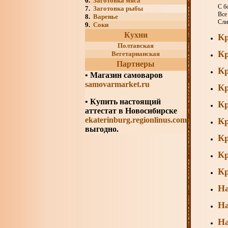
6.
Заготовка мяса
С б
7.
Заготовка рыбы
Все
8.
Варенье
Сли
9.
Соки
Кухни
Кр
Полтавская
Кр
Вегетарианская
Партнеры
Кр
•
Магазин самоваров
samovarmarket.ru
Кр
• Купить настоящий
Кр
аттестат в Новосибирске
ekaterinburg.regionlinus.com
Кр
выгодно.
Кр
Кр
К
На
На
На