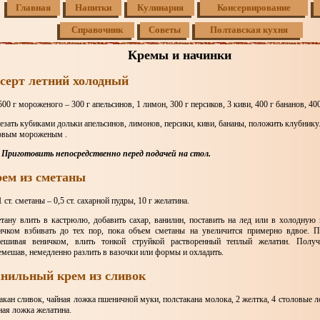
Главная
Напитки
Кулинария
Консервирование
Справочник
Советы
Полтавская кухня
Кремы и начинки
серт летний холодный
500 г мороженого – 300 г апельсинов, 1 лимон, 300 г персиков, 3 киви, 400 г бананов, 40
езать кубиками дольки апельсинов, лимонов, персики, киви, бананы, положить клубнику
овым мороженым .
.
Приготовить непосредственно перед подачей на стол.
ем из сметаны
 ст. сметаны – 0,5 ст. сахарной пудры, 10 г желатина.
тану влить в кастрюлю, добавить сахар, ванилин, поставить на лед или в холодную
ичком взбивать до тех пор, пока объем сметаны на увеличится примерно вдвое. По
ешивая веничком, влить тонкой струйкой растворенный теплый желатин. Полу
емешав, немедленно разлить в вазочки или формы и охладить.
нильный крем из сливок
такан сливок, чайная ложка пшеничной муки, полстакана молока, 2 желтка, 4 столовые л
ная ложка желатина.