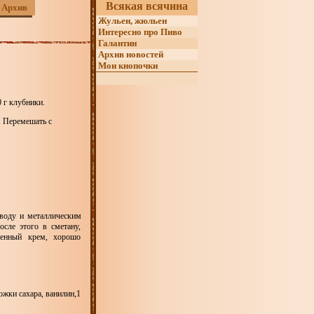
Всякая всячина
Архив
Жульен, жюльен
Интересно про Пиво
Галантин
Архив новостей
Мои кнопочки
0 г клубники.
. Перемешать с
 воду и металлическим
сле этого в сметану,
ченный крем, хорошо
ожки сахара, ванилин,1