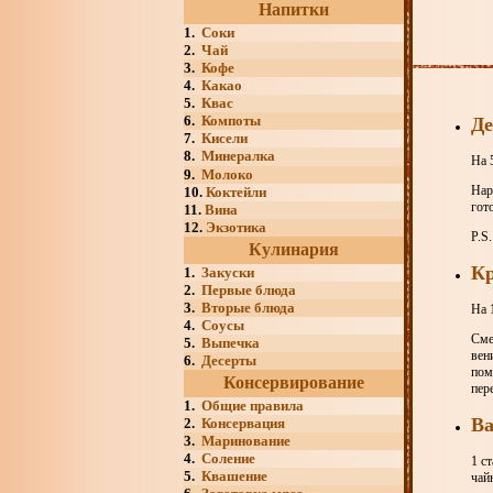
Напитки
1.
Соки
2.
Чай
3.
Кофе
4.
Какао
5.
Квас
6.
Компоты
Де
7.
Кисели
8.
Минералка
На 
9.
Молоко
Нар
10.
Коктейли
гот
11.
Вина
12.
Экзотика
P.S
Кулинария
Кр
1.
Закуски
2.
Первые блюда
3.
Вторые блюда
На 1
4.
Соусы
Сме
5.
Выпечка
вен
6.
Десерты
пом
Консервирование
пер
1.
Общие правила
Ва
2.
Консервация
3.
Маринование
4.
Соление
1 с
5.
Квашение
чай