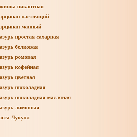
чинка пикантная
рципан настоящий
арципан манный
азурь простая сахарная
азурь белковая
азурь ромовая
азурь кофейная
азурь цветная
азурь шоколадная
азурь шоколадная масляная
азурь лимонная
сса Лукулл