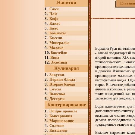
Напитки
Главная
1.
Соки
2.
Чай
3.
Кофе
4.
Какао
5.
Квас
6.
Компоты
7.
Кисели
8.
Минералка
9.
Молоко
Водка на Руси изготавлив
10.
Коктейли
- самый плодотворный пе
11.
Вина
второй половине XIX век
12.
Экзотика
технологических нови
производственных циклов
Кулинария
и дрожжи. Изначально дл
1.
Закуски
производстве массовых 
2.
Первые блюда
картофельная водка. Одн
3.
Вторые блюда
сырье. В качестве добаво
4.
Соусы
ячмень и гречиха, в раз
5.
Выпечка
таких последствий, как т
характерно для воздейств
6.
Десерты
Консервирование
Вода, используемая для 
1.
Общие правила
дополнительную очистку: 
насыщается чистым жидки
2.
Консервация
делают производители п
3.
Маринование
традиционное отличие и 
4.
Соление
5.
Квашение
Важным сырьевым компон