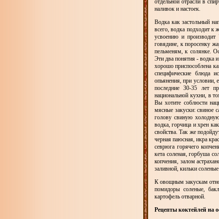
отдельной отрасли в спи
наливок и настоек.
Водка как застольный на
всего, водка подходит к
усвоению и производит 
говядине, к поросенку жа
пельменям, к солянке. О
Эти два понятия - водка и
хорошо приспособлена как
специфические блюда ис
опьянения, при условии, 
последние 30-35 лет п
национальной кухни, в то
Вы хотите соблюсти наци
мясные закуски: свиное с
голову свиную холодную,
водка, горчица и хрен к
свойства. Так же подойду
черная паюсная, икра кра
севрюга горячего копчен
кета соленая, горбуша со
копчения, залом астрахан
заливной, кильки соленые
К овощным закускам относ
помидоры соленые, бакл
картофель отварной.
Рецепты коктейлей на о