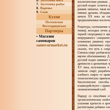
6.
Заготовка мяса
исключительно ржаным. Д
7.
Заготовка рыбы
русской водки остается 
8.
Варенье
ржаная закваска, такая ж
9.
Соки
пивные дрожжи, обладавш
Кухни
начала XX века на спи
предназначенные исключи
Полтавская
Вегетарианская
Рецептура, соотношение з
Партнеры
тмина), молодых почек р
черной смородины) и пря
•
Магазин
непрерывного совершен
самоваров
основному ржаному зерн
samovarmarket.ru
хлопьев, пшеничных отру
сказать, что путь к со
Сначала спирт разбавляли
научно обоснованному Д.
русской водки занимает е
древности к ароматным 
XV века, получавших в 
запахом спирт, разраба
хлебного спирта от прим
технологических приемов 
биологические способы
взаимодействуют с приме
свежеиспеченный хлеб.
Наряду со способами о
органолептических свойс
усиления крепости и аро
растительные добавки сок