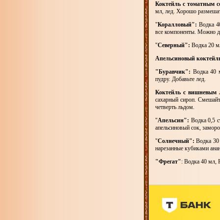
Коктейль с томатным с
мл, лед. Хорошо размешат
"
Коралловый":
Водка 40
все компоненты. Можно д
"
Северный":
Водка 20 м
Апельсиновый коктейл
"Буравчик":
Водка 40 
пудру. Добавьте лед.
Коктейль с вишневым 
сахарный сироп. Смешайт
четверть льдом.
"
Апельсин":
Водка 0,5 с
апельсиновый сок, заморо
"
Солнечный":
Водка 30 
нарезанные кубиками анан
"Фрегат"
: Водка 40 мл,