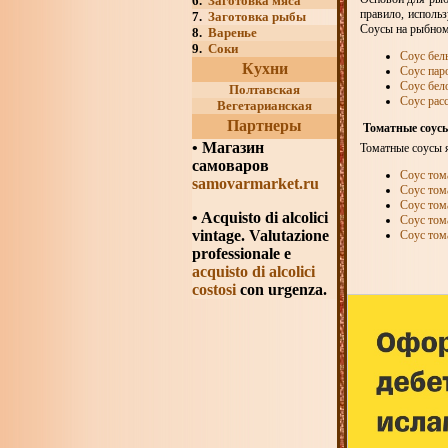
6.
Заготовка мяса
правило, использ
7.
Заготовка рыбы
Соусы на рыбном
8.
Варенье
9.
Соки
Соус бел
Кухни
Соус пар
Соус бел
Полтавская
Соус рас
Вегетарианская
Партнеры
Томатные соус
•
Магазин
Томатные соусы 
самоваров
Соус том
samovarmarket.ru
Соус том
Соус том
• Acquisto di alcolici
Соус том
vintage. Valutazione
Соус том
professionale e
acquisto di alcolici
costosi
con urgenza.