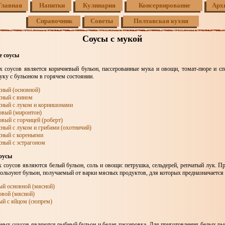
Главная
Напитки
Кулинария
Консервирование
Арх
Справочник
Советы
Полтавская кухня
Соусы с мукой
е соусы
х соусов является коричневый бульон, пассерованные мука и овощи, томат-пюре и с
ку с бульоном в горячем состоянии.
сный (основной)
сный с вином
сный с луком и корнишонами
овый (миронтон)
овый с горчицей (роберт)
сный с луком и грибами (охотничий)
сный с кореньями
сный с эстрагоном
оусы
х соусов являются белый бульон, соль и овощи: петрушка, сельдерей, репчатый лук. П
ользуют бульон, получаемый от варки мясных продуктов, для которых предназначается 
ый основной (мясной)
овой (мясной)
ый с яйцом (сюпрем)
ных соусов являются рыбный бульон и белая пассеровка. Для приготовления белых ры