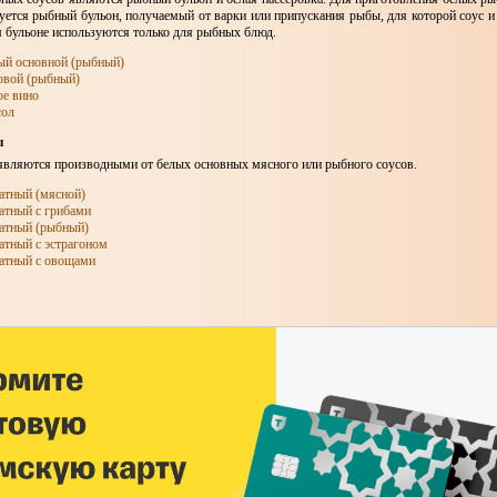
уется рыбный бульон, получаемый от варки или припускания рыбы, для которой соус и 
 бульоне используются только для рыбных блюд.
ый основной (рыбный)
овой (рыбный)
ое вино
сол
ы
являются производными от белых основных мясного или рыбного соусов.
атный (мясной)
атный с грибами
атный (рыбный)
атный с эстрагоном
атный с овощами