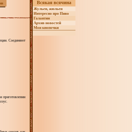
Всякая всячина
ив
Жульен, жюльен
Интересно про Пиво
Галантин
Архив новостей
Мои кнопочки
пеции. Соединяют
ри приготовлении
соус.
бных соусов, как