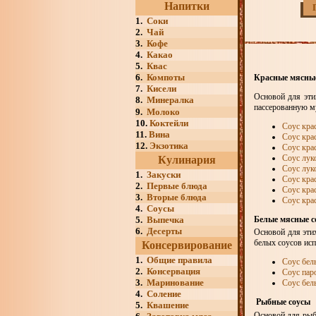
Напитки
1.
Соки
2.
Чай
3.
Кофе
4.
Какао
5.
Квас
6.
Компоты
Красные мясны
7.
Кисели
Основой для эти
8.
Минералка
пассерованную му
9.
Молоко
10.
Коктейли
Соус кра
11.
Вина
Соус кра
12.
Экзотика
Соус кра
Соус лук
Кулинария
Соус лук
1.
Закуски
Соус кра
2.
Первые блюда
Соус кра
3.
Вторые блюда
Соус кра
4.
Соусы
Белые мясные с
5.
Выпечка
6.
Десерты
Основой для эти
белых соусов исп
Консервирование
1.
Общие правила
Соус бел
2.
Консервация
Соус пар
3.
Маринование
Соус бел
4.
Соление
Рыбные соусы
5.
Квашение
Основой для рыб