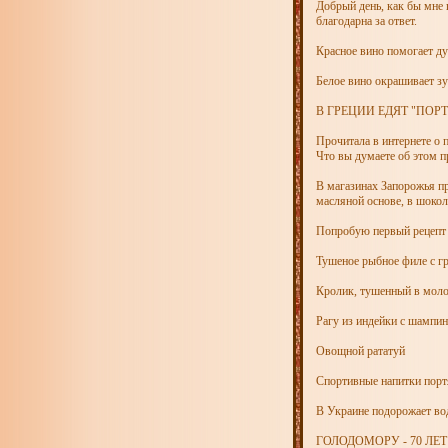
Добрый день, как бы мне 
благодарна за ответ.
Красное вино помогает д
Белое вино окрашивает з
В ГРЕЦИИ ЕДЯТ "ПОР
Прочитала в интернете о 
Что вы думаете об этом п
В магазинах Запорожья пр
масляной основе, в шокола
Попробую первый рецепт 
Тушеное рыбное филе с г
Кролик, тушенный в мол
Рагу из индейки с шампи
Овощной рататуй
Спортивные напитки порт
В Украине подорожает вод
ГОЛОДОМОРУ - 70 ЛЕТ