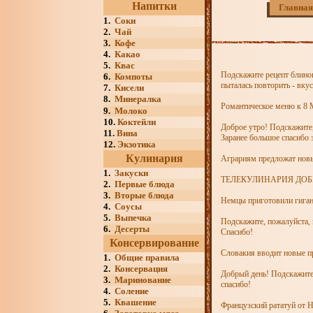
Напитки
Главная
1.
Соки
2.
Чай
3.
Кофе
4.
Какао
5.
Квас
Подскажите рецепт блинов
6.
Компоты
пыталась повторить - вкус
7.
Кисели
8.
Минералка
Романтическое меню к 8 
9.
Молоко
10.
Коктейли
Доброе утро! Подскажите,
11.
Вина
Заранее большое спасибо 
12.
Экзотика
Кулинария
Аграриям предложат новы
1.
Закуски
ТЕЛЕКУЛИНАРИЯ ДОБ
2.
Первые блюда
3.
Вторые блюда
Немцы приготовили гига
4.
Соусы
5.
Выпечка
Подскажите, пожалуйста, 
6.
Десерты
Спасибо!
Консервирование
Словакия вводит новые п
1.
Общие правила
2.
Консервация
Добрый день! Подскажите,
3.
Маринование
спасибо!
4.
Соление
5.
Квашение
Французский рататуй от 