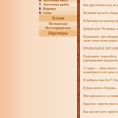
6.
Заготовка мяса
7.
Заготовка рыбы
Как приготовить халу на 
8.
Варенье
9.
Соки
Фолиевая кислота в биод
Кухни
В Британии на шоколад пр
Полтавская
Вегетарианская
Добрий день! Чи правда, 
Партнеры
Подскажите, при обжарива
также очень нужен рецепт 
ПРАВИЛЬНОЕ ПИТАНИ
Подскажите, пожалуйста, 
переваривания продуктов.
17 марта — День святого 
полюбляют в этот день го
Я поймала сома 8 кг!! По
В День святого Патрика...
Мне прислали из-за грани
Евросоюз запретил ввоз 
Как вкуснее всего приго