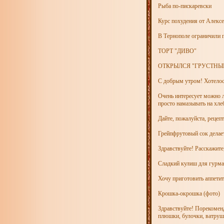
Рыба по-пискаревски
Курс похудения от Алекс
В Тернополе ограничили 
ТОРТ "ДИВО"
ОТКРЫЛСЯ "ГРУСТНЫЙ
С добрым утром! Хотелось
Очень интересует можно л
просто намазывать на хле
Дайте, пожалуйста, рецеп
Грейпфрутовый сок делает
Здравствуйте! Расскажите
Сладкий кулиш для гурма
Хочу приготовить аппетит
Крошка-окрошка (фото)
Здравствуйте! Порекомен
плюшки, булочки, ватрушк