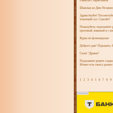
Равиоли с пармезаном
Шашлык ко Дню Независи
Здравствуйте! Посоветуйт
томатный суп. Спасибо!
Пожалуйста, подскажите р
ореховый, маковый и с и
Курка по-фламандськи
Доброго дня! Підкажіть, б
Салат "Дракон"
Подскажите рецепт сладк
Может есть смысл размес
1
2
3
4
5
6
7
8
9