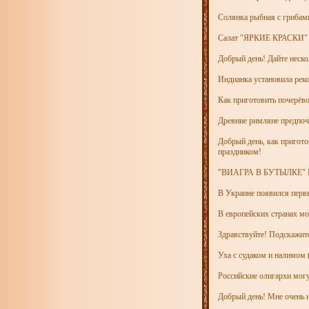
Солянка рыбная с грибам
Салат "ЯРКИЕ КРАСКИ"
Добрый день! Дайте неско
Индианка установила реко
Как приготовить почерёво
Древние римляне предпо
Добрый день, как пригот
праздником!
"ВИАГРА В БУТЫЛКЕ
В Украине появился перв
В европейских странах мо
Здравствуйте! Подскажите
Уха с судаком и налимом 
Российские олигархи могут
Добрый день! Мне очень н